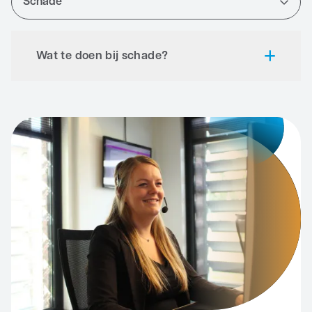
Schade
Zakelijk
Wat te doen bij schade?
Vul het
schadeformulier
in en stuur deze per e-mail
door naar
info@cloudcuddle.com
Twijfelt u aan de veiligheid van het product?
Gebruik de CloudCuddle dan niet en neem contact
met ons op.