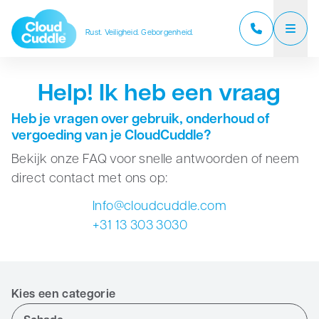
Rust. Veiligheid. Geborgenheid.
CloudCuddle Junior
Help! Ik heb een vraag
CloudCuddle Maxx
Heb je vragen over gebruik, onderhoud of
vergoeding van je CloudCuddle?
Over ons
Bekijk onze FAQ voor snelle antwoorden of neem
direct contact met ons op:
Verkooppartners
Info@cloudcuddle.com
Reviews
+31 13 303 3030
Veelgestelde vragen
Nieuws
Kies een categorie
Contact