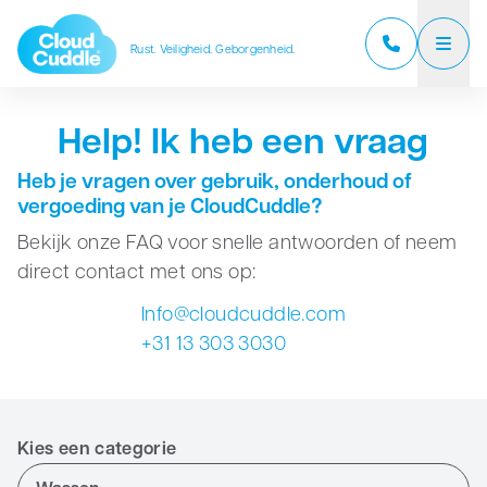
Rust. Veiligheid. Geborgenheid.
CloudCuddle Junior
Help! Ik heb een vraag
CloudCuddle Maxx
Heb je vragen over gebruik, onderhoud of
vergoeding van je CloudCuddle?
Over ons
Bekijk onze FAQ voor snelle antwoorden of neem
direct contact met ons op:
Verkooppartners
Info@cloudcuddle.com
Reviews
+31 13 303 3030
Veelgestelde vragen
Nieuws
Kies een categorie
Contact