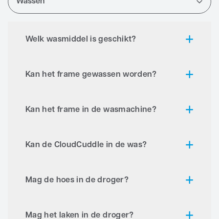
Wassen
Zakelijk
Welk wasmiddel is geschikt?
Kan het frame gewassen worden?
Onderdeel
Manier van reinigen
Geschikte middel
Kan het frame in de wasmachine?
Hoes
Wassen op 60°C
Mild wasmiddel (p
Laken
Wassen op 60°C
Mild/hypoallerge
Frame
Handmatig reinigen
Mild allesreiniger
Kan de CloudCuddle in de was?
Tas
Apart wassen op 60°C
Mild kleurwasmid
Mag de hoes in de droger?
CloudCuddle Junior –
Bekijk hier de
instructievideo
Mag het laken in de droger?