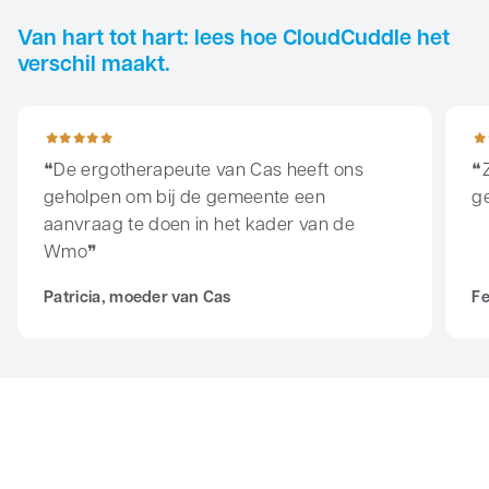
Van hart tot hart: lees hoe CloudCuddle het
verschil maakt.
De ergotherapeute van Cas heeft ons geholpen om bij de g
Zoiet
De ergotherapeute van Cas heeft ons
geholpen om bij de gemeente een
ge
aanvraag te doen in het kader van de
Wmo
Patricia, moeder van Cas
Fe