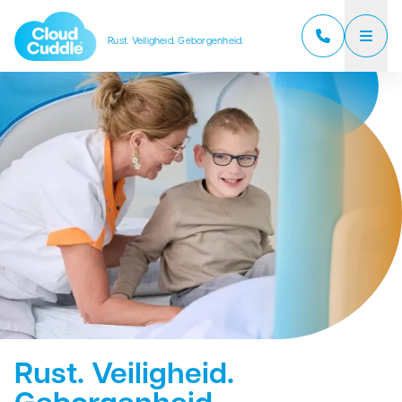
Rust. Veiligheid. Geborgenheid.
CloudCuddle Junior
CloudCuddle Maxx
Over ons
Verkooppartners
Reviews
Veelgestelde vragen
Nieuws
Rust. Veiligheid.
Contact