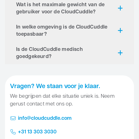
Wat is het maximale gewicht van de
CloudCuddle Junior
– geschikt voor kinderen
gebruiker voor de CloudCuddle?
en volwassenen tot
50 kg
CloudCuddle Maxx
– geschikt voor kinderen en
In welke omgeving is de CloudCuddle
volwassenen tot
100 kg
toepasbaar?
Is de CloudCuddle medisch
goedgekeurd?
Vragen? We staan voor je klaar.
We begrijpen dat elke situatie uniek is. Neem
gerust contact met ons op.
info@cloudcuddle.com
+31 13 303 3030