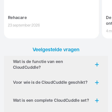
Rehacare
De
on
23 september 2026
4 m
Veelgestelde vragen
Wat is de functie van een
CloudCuddle?
Voor wie is de CloudCuddle geschikt?
Wat is een complete CloudCuddle set?
CloudCuddle Junior –
Bekijk de demo
CloudCuddle Maxx –
Bekijk de demo