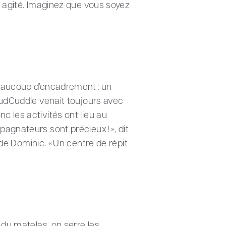
nt agité. Imaginez que vous soyez
 beaucoup d’encadrement : un
loudCuddle venait toujours avec
c les activités ont lieu au
agnateurs sont précieux ! », dit
 Dominic. « Un centre de répit
 du matelas, on serre les