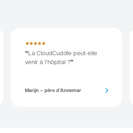
llement plus de liberté
La CloudCuddle peut-elle venir à l’hôpital ?
D
La CloudCuddle peut-elle
venir à l’hôpital ?
Marijn – père d’Annemar