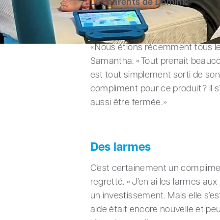
Les parents de Dominic
« Nous étions récemment tous les
Samantha. « Tout prenait beauco
est tout simplement sorti de son
compliment pour ce produit ? Il s’
aussi être fermée. »
Des larmes
C’est certainement un compliment.
regretté. « J’en ai les larmes aux
un investissement. Mais elle s’est
aide était encore nouvelle et pe