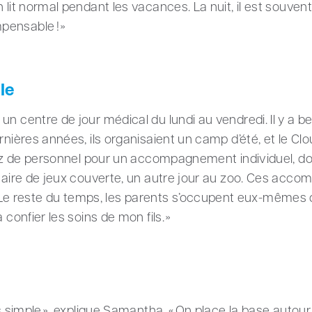
n lit normal pendant les vacances. La nuit, il est souve
pensable ! »
le
un centre de jour médical du lundi au vendredi. Il y a
ernières années, ils organisaient un camp d’été, et le C
ssez de personnel pour un accompagnement individuel, don
 aire de jeux couverte, un autre jour au zoo. Ces accomp
 reste du temps, les parents s’occupent eux-mêmes de
 confier les soins de mon fils. »
ès simple », explique Samantha. « On place la base autour