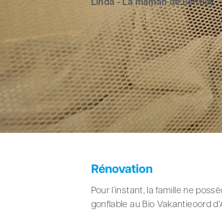
Linda - La maman de Bentley
Avec un CloudCuddle dan
Linda Leppers (39 ans) et son p
fils unique Bentley. À trente se
urgence. Durant sa première anné
devient un véritable petit prodi
Leur rêve est donc de parcourir 
Rénovation
Pour l’instant, la famille ne pos
gonflable au Bio Vakantieoord d’