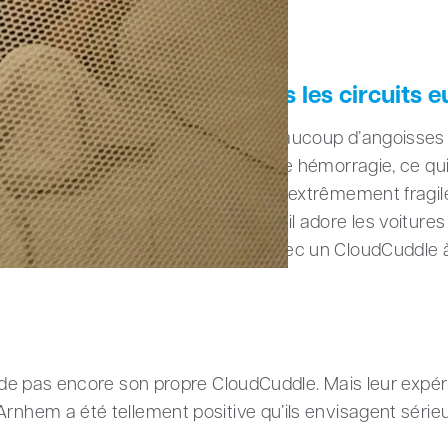
s le van adapté à travers les circuits 
artenaire Leon (48 ans) ont vécu beaucoup d’angoisses 
maines de grossesse, Linda a subi une hémorragie, ce q
e de vie, la santé de Bentley était extrêmement fragile.
ge des langues. Comme ses parents, il adore les voitures
ensemble les circuits européens avec un CloudCuddle à 
sède pas encore son propre CloudCuddle. Mais leur expéri
Arnhem a été tellement positive qu’ils envisagent séri