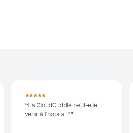
llement plus de liberté
La CloudCuddle peut-elle venir à l’hôpital ?
D
La CloudCuddle peut-elle
venir à l’hôpital ?