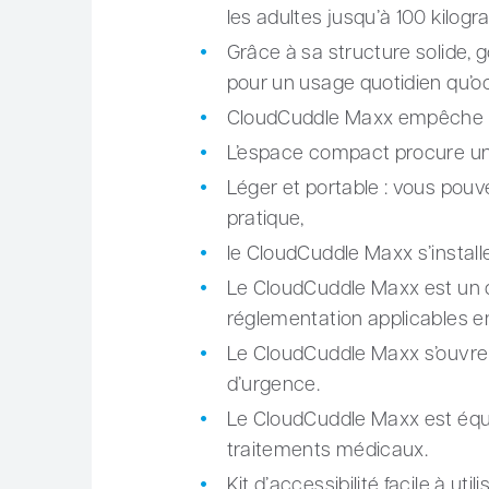
les adultes jusqu’à 100 kilog
Grâce à sa structure solide, g
pour un usage quotidien qu’o
CloudCuddle Maxx empêche de so
L’espace compact procure un s
Léger et portable : vous pou
pratique,
le CloudCuddle Maxx s’installe
Le CloudCuddle Maxx est un dis
réglementation applicables en
Le CloudCuddle Maxx s’ouvre su
d’urgence.
Le CloudCuddle Maxx est équi
traitements médicaux.
Kit d’accessibilité facile à ut