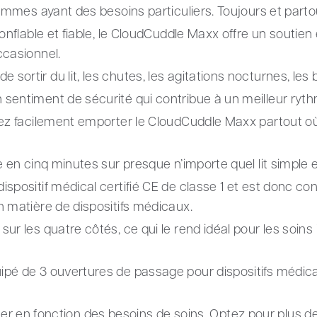
rammes ayant des besoins particuliers. Toujours et parto
onflable et fiable, le CloudCuddle Maxx offre un soutien
ccasionnel.
rtir du lit, les chutes, les agitations nocturnes, les b
entiment de sécurité qui contribue à un meilleur rythm
vez facilement emporter le CloudCuddle Maxx partout o
 en cinq minutes sur presque n’importe quel lit simple 
positif médical certifié CE de classe 1 et est donc conf
 matière de dispositifs médicaux.
r les quatre côtés, ce qui le rend idéal pour les soins 
pé de 3 ouvertures de passage pour dispositifs médic
iliser en fonction des besoins de soins. Optez pour plus de