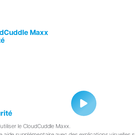
udCuddle Maxx
té
rité
’utiliser le CloudCuddle Maxx.