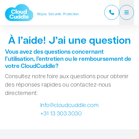
Repos. Sécurité. Protection.
CloudCuddle Junior
À l’aide! J’ai une question
CloudCuddle Maxx
Vous avez des questions concernant
l’utilisation, l’entretien ou le remboursement de
Nous sommes
votre CloudCuddle?
Consultez notre foire aux questions pour obtenir
Partenaires commerciaux
des réponses rapides ou contactez-nous
directement:
Témoignages
Info@cloudcuddle.com
Foire aux questions
+31 13 303 3030
Actualités
Contact