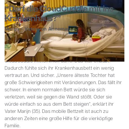
Darf die CloudCuddle mit ins
Geschäftlich
Krankenhaus?
Marijn – Vater von Annemar
Als Annemar (7) für einige Wochen ins Krankenhaus
musste, fragten ihre Eltern das Pflegepersonal, ob die
CloudCuddle mitkommen dürfe. Das war erlaubt.
Dadurch fühlte sich ihr Krankenhausbett ein wenig
vertraut an. Und sicher. „Unsere älteste Tochter hat
große Schwierigkeiten mit Veränderungen. Das fällt ihr
schwer. In einem normalen Bett würde sie sich
verletzen, weil sie gegen die Wand stößt. Oder sie
würde einfach so aus dem Bett steigen“, erklärt ihr
Vater Marijn (35). Das mobile Bettzelt ist auch zu
anderen Zeiten eine große Hilfe für die vierköpfige
Familie.