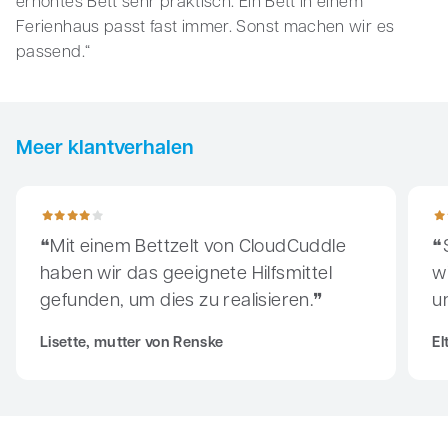
erhöhtes Bett sehr praktisch. Ein Bett in einem
Ferienhaus passt fast immer. Sonst machen wir es
passend.“
Meer klantverhalen
Mit einem Bettzelt von CloudCuddle haben wir das geeignete H
Seit 
Mit einem Bettzelt von CloudCuddle
haben wir das geeignete Hilfsmittel
w
gefunden, um dies zu realisieren.
u
Lisette, mutter von Renske
El