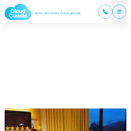
Ruhe. Sicherheit. Geborgenheit.
CloudCuddle Junior
CloudCuddle Maxx
Über uns
Vertriebspartner
Bewertungen
Häufig gestellte Fragen
Neuigkeiten
Kontakt