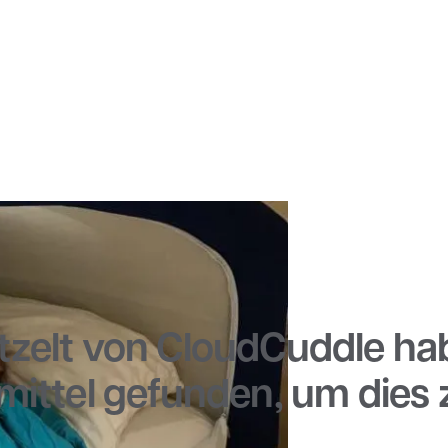
tzelt von CloudCuddle ha
mittel gefunden, um dies z