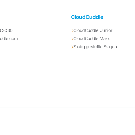
CloudCuddle
03 3030
CloudCuddle Junior
uddle.com
CloudCuddle Maxx
Fäufig gestellte Fragen