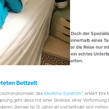
Cuddle mie
Krankheit ein spezielles Korsett. Doch der Spezialis
rt entfernt, um den Arztbesuch innerhalb eines Ta
 Stück im Auto sitzen kann. So war die Reise nur 
tel möglich. Für Renskes Familie ein echtes Unterfa
 CloudCuddle-Bettzelt gemietet hatten.
eten Bettzelt
mosomenanomalie: das
Kleefstra-Syndrom
“, erklärt ihr
rung geht diese mit einer Skoliose, einer Verformung d
rigieren. Renske ist 13 Jahre alt und befindet sich mit