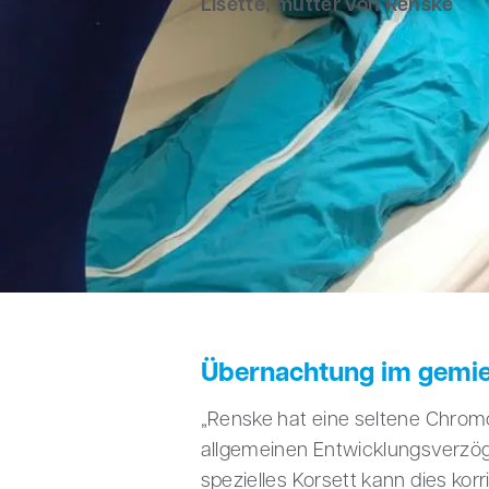
Lisette, mutter von Renske
Ein Bettzelt von Cloud
Renske benötigt aufgrund ihrer 
wohnt zu weit von ihrem Wohno
nämlich maximal 3 Stunden am
einer Übernachtung in einem Ho
heranwagten, nachdem sie ein
Übernachtung im gemiet
„Renske hat eine seltene Chro
allgemeinen Entwicklungsverzöge
spezielles Korsett kann dies kor