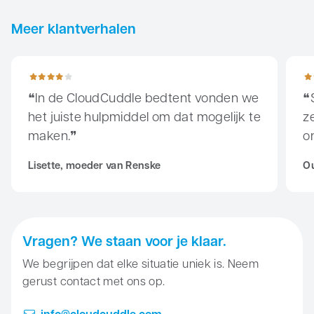
Meer klantverhalen
In de CloudCuddle bedtent vonden we het juiste hulpmiddel 
Sinds
In de CloudCuddle bedtent vonden we
het juiste hulpmiddel om dat mogelijk te
ze
maken.
o
Lisette, moeder van Renske
Ou
Vragen? We staan voor je klaar.
We begrijpen dat elke situatie uniek is. Neem
gerust contact met ons op.