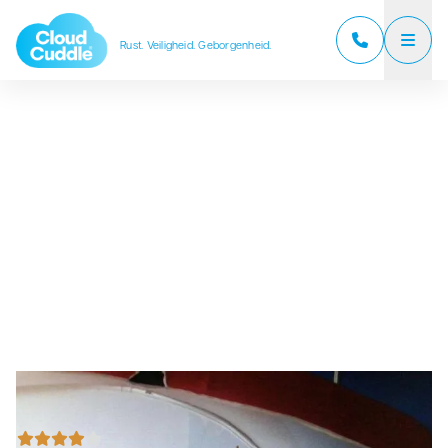
Rust. Veiligheid. Geborgenheid.
CloudCuddle Junior
CloudCuddle Maxx
Over ons
Verkooppartners
Reviews
Veelgestelde vragen
Nieuws
Contact