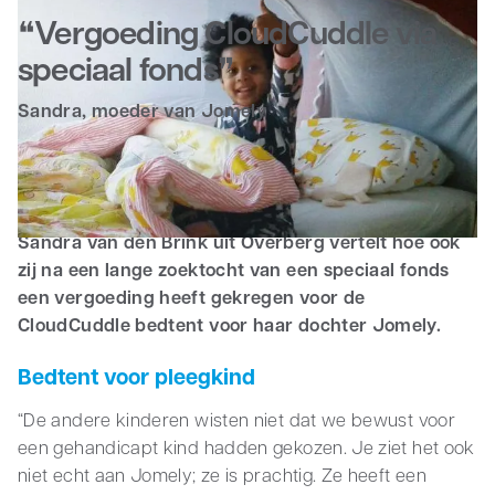
Vergoeding CloudCuddle via
Zakelijk
speciaal fonds
Sandra, moeder van Jomely
Vergoeding van de bedtent voor Jomely via
speciaal fonds WSG-Groep
Sandra van den Brink uit Overberg vertelt hoe ook
zij na een lange zoektocht van een speciaal fonds
een vergoeding heeft gekregen voor de
CloudCuddle bedtent voor haar dochter Jomely.
Bedtent voor pleegkind
“De andere kinderen wisten niet dat we bewust voor
een gehandicapt kind hadden gekozen. Je ziet het ook
niet echt aan Jomely; ze is prachtig. Ze heeft een