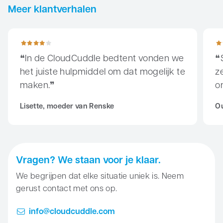
Meer klantverhalen
In de CloudCuddle bedtent vonden we het juiste hulpmiddel 
Sinds
In de CloudCuddle bedtent vonden we
het juiste hulpmiddel om dat mogelijk te
ze
maken.
o
Lisette, moeder van Renske
Ou
Vragen? We staan voor je klaar.
We begrijpen dat elke situatie uniek is. Neem
gerust contact met ons op.
info@cloudcuddle.com