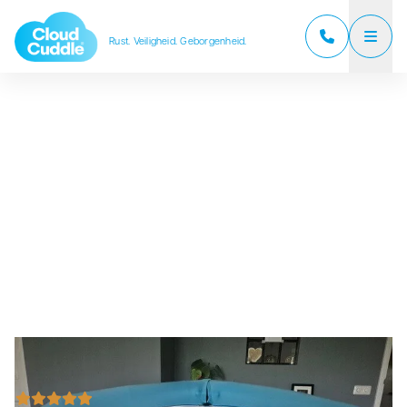
Rust. Veiligheid. Geborgenheid.
CloudCuddle Junior
CloudCuddle Maxx
Over ons
Verkooppartners
Reviews
Veelgestelde vragen
Nieuws
Contact