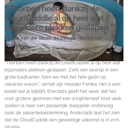
Thorben heeft dankzij de
Zakelijk
CloudCuddle al op heel wat
bijzondere plekken geslapen.
Femke van der Maat- de Deugd - Mama van
Thorben
“Thorben heeft dankzij de CloudCuddle al op heel wat
bijzondere plekken geslapen. Zelfs een keertje in een
grote badkamer, toen we met het hele gezin op
vakantie waren”, vertelt zijn moeder Femke. Het is een
beeld dat je bijblijft. Enerzijds geeft het weer dat het
voor grotere gezinnen met een zorgintensief kind vaak
zoeken is naar een passende slaapplek onderweg
naar de vakantiebestemming. Anderzijds laat het zien
dat de CloudCuddle een geweldige uitkomst is in zo’n
situatie.