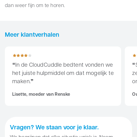
dan weer fijn om te horen.
Meer klantverhalen
In de CloudCuddle bedtent vonden we het juiste hulpmiddel 
Sinds
In de CloudCuddle bedtent vonden we
het juiste hulpmiddel om dat mogelijk te
ze
maken.
o
Lisette, moeder van Renske
Ou
Vragen? We staan voor je klaar.