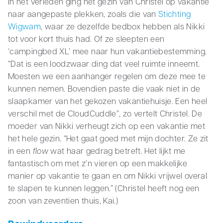
In het verleden ging het gezin van Christel op vakantie
naar aangepaste plekken, zoals die van
Stichting
Wigwam
, waar ze dezelfde bedbox hebben als Nikki
tot voor kort thuis had. Of ze sleepten een
‘campingbed XL’ mee naar hun vakantiebestemming.
“Dat is een loodzwaar ding dat veel ruimte inneemt.
Moesten we een aanhanger regelen om deze mee te
kunnen nemen. Bovendien paste die vaak niet in de
slaapkamer van het gekozen vakantiehuisje. Een heel
verschil met de CloudCuddle”, zo vertelt Christel. De
moeder van Nikki verheugt zich op een vakantie met
het hele gezin. “Het gaat goed met mijn dochter. Ze zit
in een
flow
wat haar gedrag betreft. Het lijkt me
fantastisch om met z’n vieren op een makkelijke
manier op vakantie te gaan en om Nikki vrijwel overal
te slapen te kunnen leggen.” (Christel heeft nog een
zoon van zeventien thuis, Kai.)