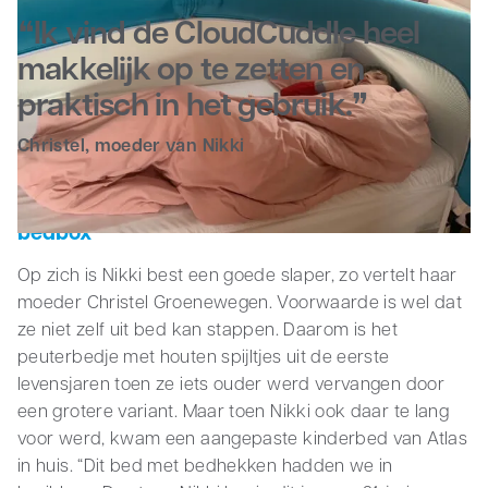
Ik vind de CloudCuddle heel
Zakelijk
makkelijk op te zetten en
praktisch in het gebruik.
Christel, moeder van Nikki
Bedtent is voor Nikki goed alternatief voor
bedbox
Op zich is Nikki best een goede slaper, zo vertelt haar
moeder Christel Groenewegen. Voorwaarde is wel dat
ze niet zelf uit bed kan stappen. Daarom is het
peuterbedje met houten spijltjes uit de eerste
levensjaren toen ze iets ouder werd vervangen door
een grotere variant. Maar toen Nikki ook daar te lang
voor werd, kwam een aangepaste kinderbed van Atlas
in huis. “Dit bed met bedhekken hadden we in