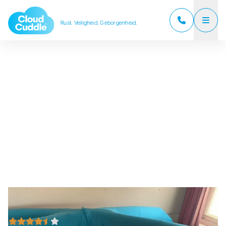
Rust. Veiligheid. Geborgenheid.
CloudCuddle Junior
CloudCuddle Maxx
Over ons
Verkooppartners
Reviews
Veelgestelde vragen
Nieuws
Contact