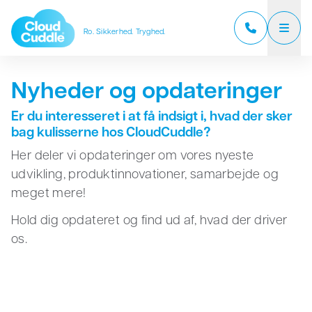
Ro. Sikkerhed. Tryghed.
CloudCuddle Junior
Nyheder og opdateringer
CloudCuddle Maxx
Er du interesseret i at få indsigt i, hvad der sker
bag kulisserne hos CloudCuddle?
Um os
Her deler vi opdateringer om vores nyeste
udvikling, produktinnovationer, samarbejde og
Forhandlere
meget mere!
Anmeldelser
Hold dig opdateret og find ud af, hvad der driver
os.
Ofte stillede spørgsmål
Nyt
Kontakt