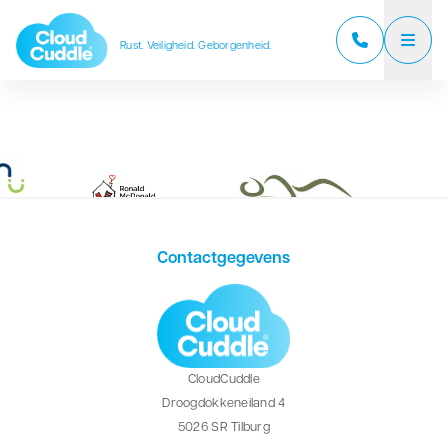
Rust. Veiligheid. Geborgenheid.
CloudCuddle Junior
CloudCuddle Maxx
Over ons
Contactgegevens
Verkooppartners
Reviews
Veelgestelde vragen
CloudCuddle
Nieuws
Droogdokkeneiland 4
5026 SR Tilburg
Contact